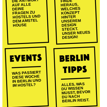
DIE ANTWORT
FINDE
AUF ALLE
HERAUS,
WELCHES
DEINE
FRAGEN ZU
KONZEPT
HOSTELS UND
HINTER
DEM AMSTEL
UNSEREM
DESIGN
HOUSE
STECKT.
UNSER NEUES
DESIGN!
EVENTS
BERLIN
TIPPS
WAS PASSIERT
DIESE WOCHE
IN BERLIN UND
ALLES, WAS
IM HOSTEL?
DU WISSEN
MUSST, BEVOR
DU NACH
BERLIN REIST.