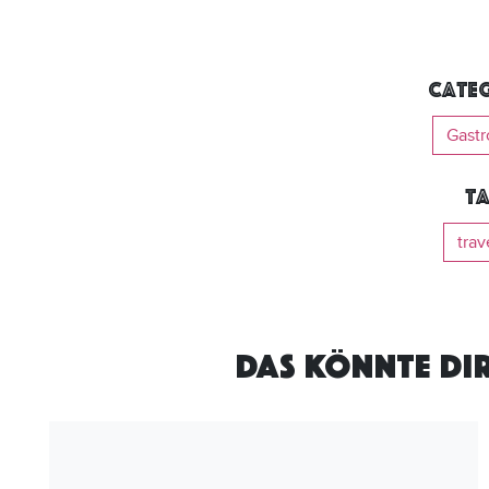
Categ
Gast
Ta
trav
DAS KÖNNTE DI