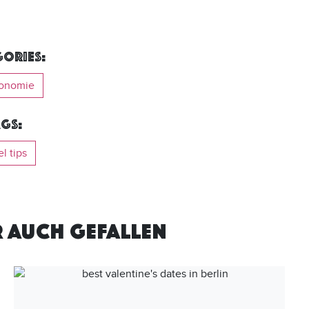
ories:
ronomie
gs:
el tips
R AUCH GEFALLEN