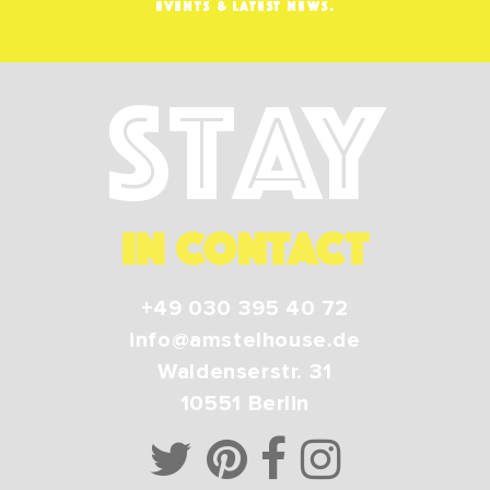
EVENTS & LATEST NEWS.
Stay
IN CONTACT
+49 030 395 40 72
info@amstelhouse.de
Waldenserstr. 31
10551
Berlin