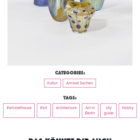
Categories:
Kultur
Amstel Sachen
Tags:
#amstelhouse
#art
architecture
Art in
city
history
Berlin
guide