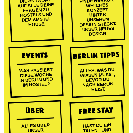
FINDE HERAUS,
DIE ANTWORT
AUF ALLE DEINE
WELCHES
FRAGEN ZU
KONZEPT
HOSTELS UND
HINTER
DEM AMSTEL
UNSEREM
DESIGN STECKT.
HOUSE
UNSER NEUES
DESIGN!
BERLIN TIPPS
EVENTS
ALLES, WAS DU
WAS PASSIERT
WISSEN MUSST,
DIESE WOCHE
IN BERLIN UND
BEVOR DU
NACH BERLIN
IM HOSTEL?
REIST.
FREE STAY
ÜBER
ALLES ÜBER
HAST DU EIN
TALENT UND
UNSER