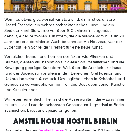
Wenn es etwas gibt, worauf wir stolz sind, dann ist es unsere
Hostel-Fassade: ein wahres architektonisches Juwel und ein
Stadtdenkmal. Sie wurde vor über 100 Jahren im Jugendstil
gebaut, einer reizvollen Kunstform, die die Wende vom 19. zum 20.
Jahrhunderts dominierte. Auch bekannt als Art Nouveau, war der
Jugendstil ein Schrei der Freiheit für eine neue Kunst.
Verspielte Themen und Formen der Natur, wie Pflanzen und
Blumen, dienten als Inspiration für diese von Pastellfarben und viel
Bewegung geprägte Kunstform. Weit über die Architektur hinaus
fand der Jugendstil vor allem in den Bereichen Grafikdesign und
Dekoration seinen Ausdruck. Das tägliche Leben in Schönheit und
Genuss zu verwandeln, war nämlich das Bestreben seiner Künstler
und Künstlerinnen.
Wir lieben es einfach! Hier sind die Auserwählten, die – zusammen
mit uns – die Liste der schönsten Gebäude im Jugendstil in Berlin
ausmachen. Lasst uns spazieren gehen!
AMSTEL HOUSE HOSTEL BERLIN
Das Gebäude des
Amstel House
(Bild oben) wurde 1913 errichtet,