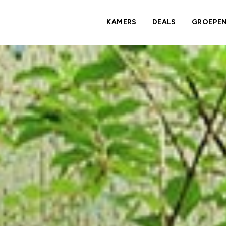
KAMERS
DEALS
GROEPE